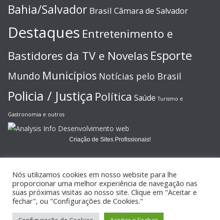
Bahia/Salvador
Brasil
Câmara de Salvador
Destaques
Entretenimento e
Esporte
Bastidores da TV e Novelas
Municípios
Mundo
Notícias pelo Brasil
Policia / Justiça
Política
Saúde
Turismo e
Gastronomia e outros
Criação de Sites Profissionais!
Nós utilizamos cookies em nosso website para lhe
proporcionar uma melhor experiência de navegação nas
suas próximas visitas ao nosso site. Clique em "Aceitar e
Copyright © 2026
JORNAL GAZETA ONLINE
. Todos os direitos
fechar", ou "Configurações de Cookies."
reservados.