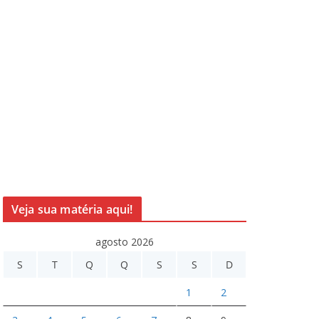
Veja sua matéria aqui!
agosto 2026
S
T
Q
Q
S
S
D
1
2