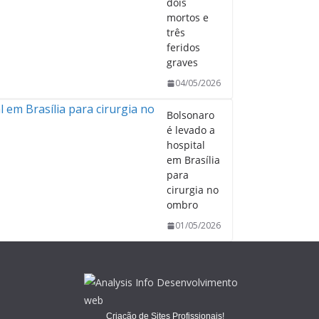
dois
mortos e
três
feridos
graves
04/05/2026
Bolsonaro
é levado a
hospital
em Brasília
para
cirurgia no
ombro
01/05/2026
Criação de Sites Profissionais!