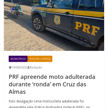
MUNICÍPIOS
POLICIA / JUSTIÇA
19/06/2025
Redação
PRF apreende moto adulterada
durante ‘ronda’ em Cruz das
Almas
foto divulgação Uma motocicleta adulterada foi
apreendida pela Polícia Rodoviária Federal (PRF), na