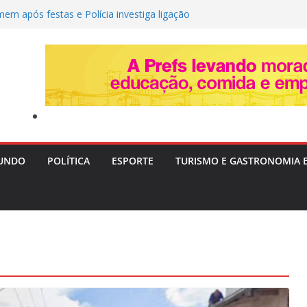
em após festas e Polícia investiga ligação
Militar é alvo de tiros em Lauro de Freitas
mociona ao revelar perda gestacional após
l
memora vaga na Copa do Brasil, alfineta o
ta variações táticas
a tenta convencer Zema a desistir da
focar no Senado em 2026
UNDO
POLÍTICA
ESPORTE
TURISMO E GASTRONOMIA 