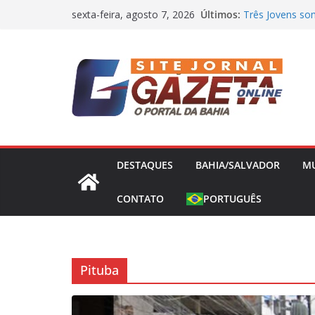
Pular
Últimos:
Três Jovens som
sexta-feira, agosto 7, 2026
para
com o tráfico
Base da Polícia 
o
Mariana Rios e
conteúdo
gravidez natura
Jair Ventura co
Athletico e exal
Nikolas Ferreir
Presidência e 
DESTAQUES
BAHIA/SALVADOR
M
CONTATO
PORTUGUÊS
Pituba