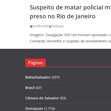
Suspeito de matar policial mi
preso no Rio de Janeiro
22/05/2026
Redação
Imagens: Divulgação SSP Um homem apontado co
Comando Vermelho e suspeito de envolvimento n
Páginas
Bahia/Salvador
(337)
Brasil
(67)
Câmara de Salvador
(53)
Destaques
(1.714)