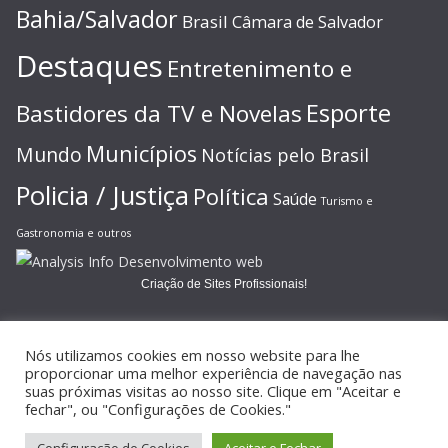
Bahia/Salvador
Brasil
Câmara de Salvador
Destaques
Entretenimento e
Esporte
Bastidores da TV e Novelas
Municípios
Mundo
Notícias pelo Brasil
Policia / Justiça
Política
Saúde
Turismo e
Gastronomia e outros
Criação de Sites Profissionais!
Nós utilizamos cookies em nosso website para lhe
proporcionar uma melhor experiência de navegação nas
suas próximas visitas ao nosso site. Clique em "Aceitar e
Copyright © 2026
JORNAL GAZETA ONLINE
. Todos os direitos
fechar", ou "Configurações de Cookies."
reservados.