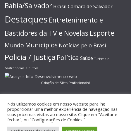
Bahia/Salvador
Brasil
Câmara de Salvador
Destaques
Entretenimento e
Esporte
Bastidores da TV e Novelas
Municípios
Mundo
Notícias pelo Brasil
Policia / Justiça
Política
Saúde
Turismo e
Gastronomia e outros
Criação de Sites Profissionais!
Nós utilizamos cookies em nosso website para lhe
proporcionar uma melhor experiência de navegação nas
suas próximas visitas ao nosso site. Clique em "Aceitar e
Copyright © 2026
JORNAL GAZETA ONLINE
. Todos os direitos
fechar", ou "Configurações de Cookies."
reservados.