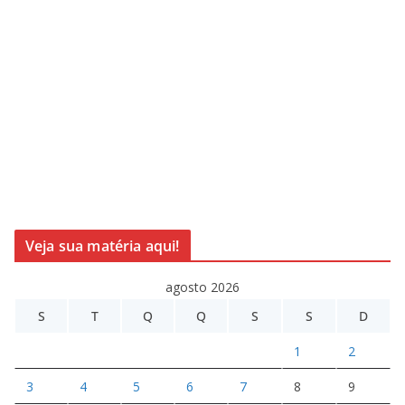
Veja sua matéria aqui!
agosto 2026
S
T
Q
Q
S
S
D
1
2
3
4
5
6
7
8
9