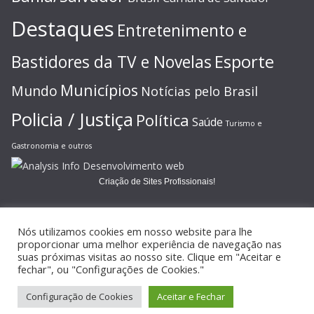
Destaques
Entretenimento e
Esporte
Bastidores da TV e Novelas
Municípios
Mundo
Notícias pelo Brasil
Policia / Justiça
Política
Saúde
Turismo e
Gastronomia e outros
Criação de Sites Profissionais!
Nós utilizamos cookies em nosso website para lhe
proporcionar uma melhor experiência de navegação nas
suas próximas visitas ao nosso site. Clique em "Aceitar e
Copyright © 2026
JORNAL GAZETA ONLINE
. Todos os direitos
fechar", ou "Configurações de Cookies."
reservados.
Configuração de Cookies
Aceitar e Fechar
Tema:
ColorMag
por ThemeGrill. Powered by
WordPress
.