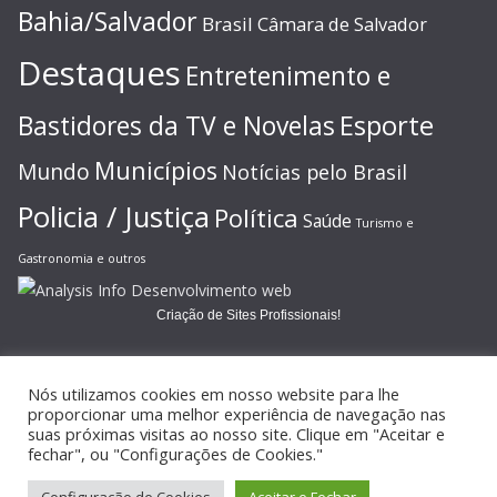
Bahia/Salvador
Brasil
Câmara de Salvador
Destaques
Entretenimento e
Esporte
Bastidores da TV e Novelas
Municípios
Mundo
Notícias pelo Brasil
Policia / Justiça
Política
Saúde
Turismo e
Gastronomia e outros
Criação de Sites Profissionais!
Nós utilizamos cookies em nosso website para lhe
proporcionar uma melhor experiência de navegação nas
suas próximas visitas ao nosso site. Clique em "Aceitar e
Copyright © 2026
JORNAL GAZETA ONLINE
. Todos os direitos
fechar", ou "Configurações de Cookies."
reservados.