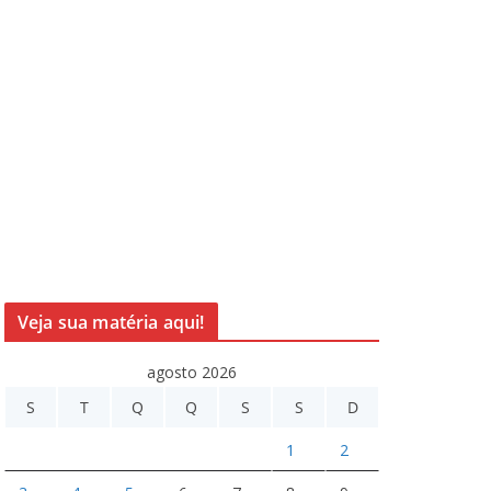
Veja sua matéria aqui!
agosto 2026
S
T
Q
Q
S
S
D
1
2