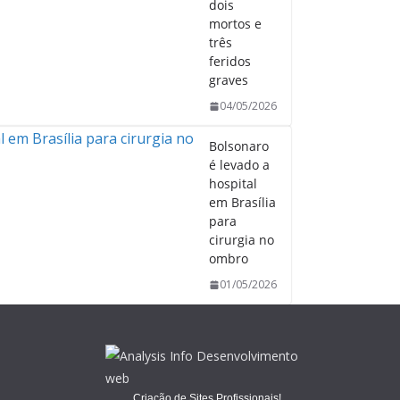
dois
mortos e
três
feridos
graves
04/05/2026
Bolsonaro
é levado a
hospital
em Brasília
para
cirurgia no
ombro
01/05/2026
Criação de Sites Profissionais!