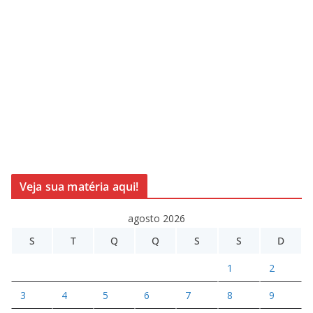
Veja sua matéria aqui!
agosto 2026
S
T
Q
Q
S
S
D
1
2
3
4
5
6
7
8
9