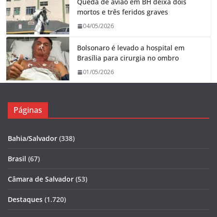
Queda de avião em BH deixa dois
mortos e três feridos graves
04/05/2026
Bolsonaro é levado a hospital em
Brasília para cirurgia no ombro
01/05/2026
Páginas
Bahia/Salvador
(338)
Brasil
(67)
Câmara de Salvador
(53)
Destaques
(1.720)