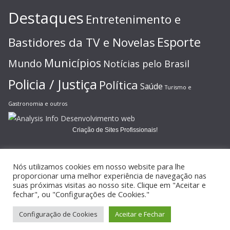
Destaques
Entretenimento e
Esporte
Bastidores da TV e Novelas
Municípios
Mundo
Notícias pelo Brasil
Policia / Justiça
Política
Saúde
Turismo e
Gastronomia e outros
Criação de Sites Profissionais!
Nós utilizamos cookies em nosso website para lhe
proporcionar uma melhor experiência de navegação nas
suas próximas visitas ao nosso site. Clique em "Aceitar e
Copyright © 2026
JORNAL GAZETA ONLINE
. Todos os direitos
fechar", ou "Configurações de Cookies."
reservados.
Configuração de Cookies
Aceitar e Fechar
Tema:
ColorMag
por ThemeGrill. Powered by
WordPress
.