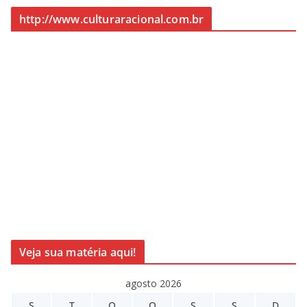
http://www.culturaracional.com.br
Veja sua matéria aqui!
agosto 2026
S
T
Q
Q
S
S
D