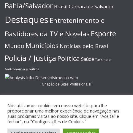
Bahia/Salvador
Brasil
Câmara de Salvador
Destaques
Entretenimento e
Esporte
Bastidores da TV e Novelas
Municípios
Mundo
Notícias pelo Brasil
Policia / Justiça
Política
Saúde
Turismo e
Gastronomia e outros
Criação de Sites Profissionais!
Nós utilizamos cookies em nosso website para lhe
proporcionar uma melhor experiência de navegação nas
suas próximas visitas ao nosso site. Clique em "Aceitar e
Copyright © 2026
JORNAL GAZETA ONLINE
. Todos os direitos
fechar", ou "Configurações de Cookies."
reservados.