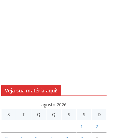
Veja sua matéria aqui!
agosto 2026
S
T
Q
Q
S
S
D
1
2