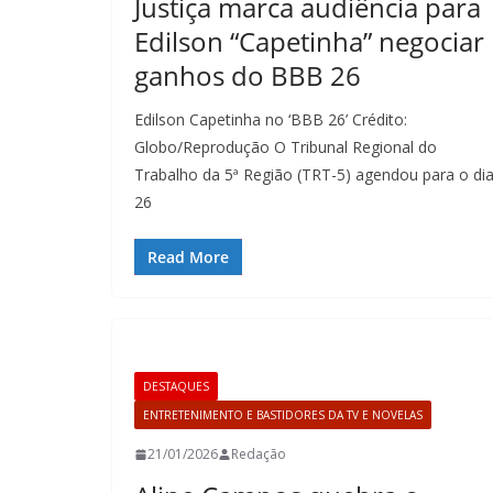
Justiça marca audiência para
Edilson “Capetinha” negociar
ganhos do BBB 26
Edilson Capetinha no ‘BBB 26’ Crédito:
Globo/Reprodução O Tribunal Regional do
Trabalho da 5ª Região (TRT-5) agendou para o di
26
Read More
DESTAQUES
ENTRETENIMENTO E BASTIDORES DA TV E NOVELAS
21/01/2026
Redação