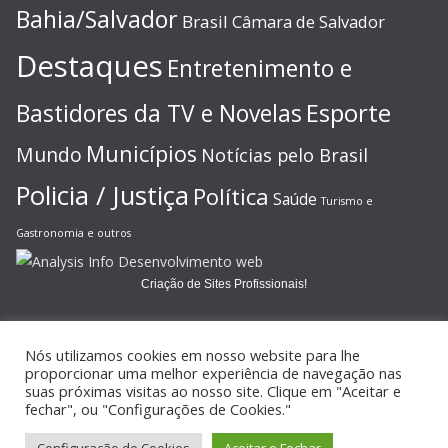
Bahia/Salvador
Brasil
Câmara de Salvador
Destaques
Entretenimento e
Esporte
Bastidores da TV e Novelas
Municípios
Mundo
Notícias pelo Brasil
Policia / Justiça
Política
Saúde
Turismo e
Gastronomia e outros
Criação de Sites Profissionais!
Nós utilizamos cookies em nosso website para lhe
proporcionar uma melhor experiência de navegação nas
suas próximas visitas ao nosso site. Clique em "Aceitar e
Copyright © 2026
JORNAL GAZETA ONLINE
. Todos os direitos
fechar", ou "Configurações de Cookies."
reservados.