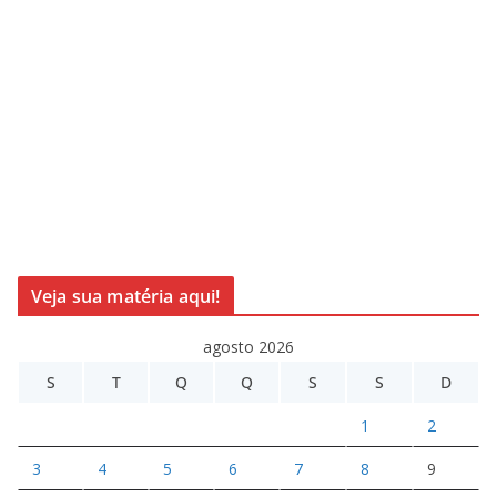
Veja sua matéria aqui!
agosto 2026
S
T
Q
Q
S
S
D
1
2
3
4
5
6
7
8
9