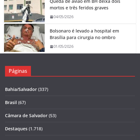
Queda de avião em BH deixa dois
mortos e três feridos graves
04/05/2026
Bolsonaro é levado a hospital em
Brasília para cirurgia no ombro
01/05/2026
Páginas
Bahia/Salvador
(337)
Brasil
(67)
Câmara de Salvador
(53)
Destaques
(1.718)