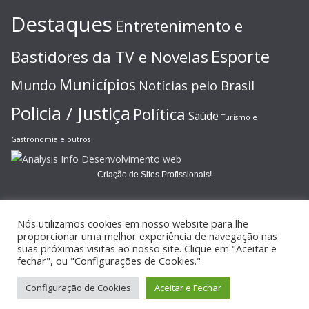
Destaques
Entretenimento e
Esporte
Bastidores da TV e Novelas
Municípios
Mundo
Notícias pelo Brasil
Policia / Justiça
Política
Saúde
Turismo e
Gastronomia e outros
Criação de Sites Profissionais!
Nós utilizamos cookies em nosso website para lhe
proporcionar uma melhor experiência de navegação nas
suas próximas visitas ao nosso site. Clique em "Aceitar e
Copyright © 2026
JORNAL GAZETA ONLINE
. Todos os direitos
fechar", ou "Configurações de Cookies."
reservados.
Configuração de Cookies
Aceitar e Fechar
Tema:
ColorMag
por ThemeGrill. Powered by
WordPress
.