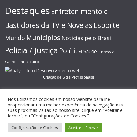
Destaques
Entretenimento e
Esporte
Bastidores da TV e Novelas
Municípios
Mundo
Notícias pelo Brasil
Policia / Justiça
Política
Saúde
Turismo e
Gastronomia e outros
Criação de Sites Profissionais!
Nós utilizamos cookies em nosso website para lhe
proporcionar uma melhor experiência de navegação nas
suas próximas visitas ao nosso site. Clique em "Aceitar e
Copyright © 2026
JORNAL GAZETA ONLINE
. Todos os direitos
fechar", ou "Configurações de Cookies."
reservados.
Configuração de Cookies
Aceitar e Fechar
Tema:
ColorMag
por ThemeGrill. Powered by
WordPress
.