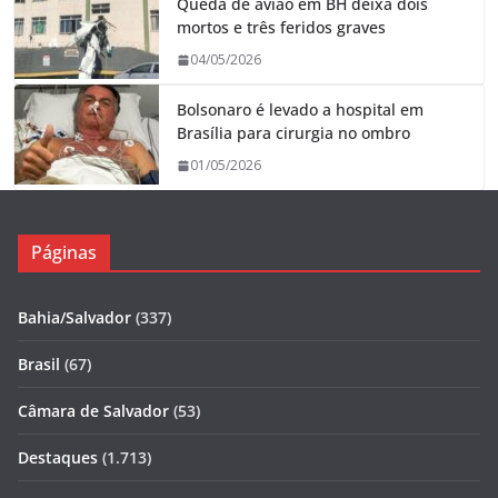
Queda de avião em BH deixa dois
mortos e três feridos graves
04/05/2026
Bolsonaro é levado a hospital em
Brasília para cirurgia no ombro
01/05/2026
Páginas
Bahia/Salvador
(337)
Brasil
(67)
Câmara de Salvador
(53)
Destaques
(1.713)