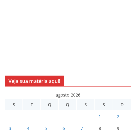
Veja sua matéria aqui!
agosto 2026
S
T
Q
Q
S
S
D
1
2
3
4
5
6
7
8
9