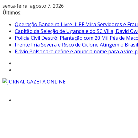
Pular
sexta-feira, agosto 7, 2026
para
Últimos:
o
Operação Bandeira Livre II: PF Mira Servidores e Fr
conteúdo
Capitão da Seleção de Uganda e do SC Villa, David 
Polícia Civil Destrói Plantação com 20 Mil Pés de Ma
Frente Fria Severa e Risco de Ciclone Atingem o Brasil 
Flávio Bolsonaro define e anuncia nome para a vice-p